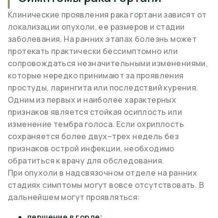
Клинические проявления рака гортани зависят от
локализации опухоли, ее размеров и стадии
заболевания. На ранних этапах болезнь может
протекать практически бессимптомно или
сопровождаться незначительными изменениями,
которые нередко принимают за проявления
простуды, ларингита или последствий курения.
Одним из первых и наиболее характерных
признаков является стойкая осиплость или
изменение тембра голоса. Если охриплость
сохраняется более двух–трех недель без
признаков острой инфекции, необходимо
обратиться к врачу для обследования.
При опухоли в надсвязочном отделе на ранних
стадиях симптомы могут вовсе отсутствовать. В
дальнейшем могут проявляться:
першение в горле;