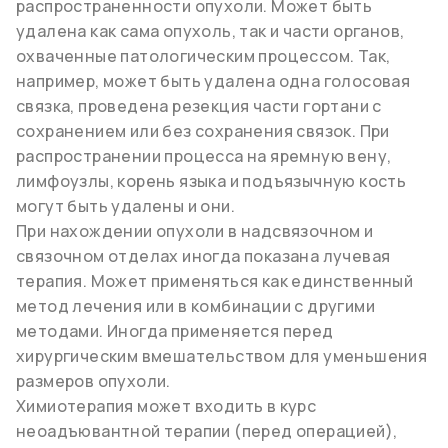
распространенности опухоли. Может быть
удалена как сама опухоль, так и части органов,
охваченные патологическим процессом. Так,
например, может быть удалена одна голосовая
связка, проведена резекция части гортани с
сохранением или без сохранения связок. При
распространении процесса на яремную вену,
лимфоузлы, корень языка и подъязычную кость
могут быть удалены и они.
При нахождении опухоли в надсвязочном и
связочном отделах иногда показана лучевая
терапия. Может применяться как единственный
метод лечения или в комбинации с другими
методами. Иногда применяется перед
хирургическим вмешательством для уменьшения
размеров опухоли.
Химиотерапия может входить в курс
неоадъювантной терапии (перед операцией),