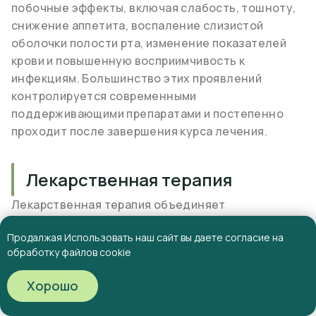
побочные эффекты, включая слабость, тошноту,
снижение аппетита, воспаление слизистой
оболочки полости рта, изменение показателей
крови и повышенную восприимчивость к
инфекциям. Большинство этих проявлений
контролируется современными
поддерживающими препаратами и постепенно
проходит после завершения курса лечения.
Лекарственная терапия
Лекарственная терапия объединяет
современные методы медикаментозного
Продалжая Использовать наш сайт вы даете согласие на
лечения рака гортани. В зависимости от стадии
обработку файлов cookie
заболевания и биологических особенностей
опухоли она может включать химиотерапию,
Содержание
Хорошо
таргетную терапию и иммунотерапию.
Таргетная терапия